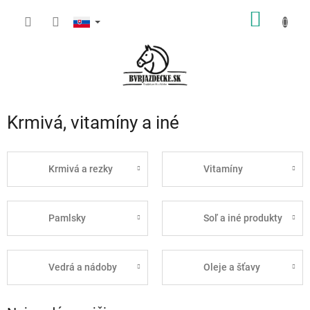
Prejsť
NÁKU
na
obsah
KOŠÍK
Krmivá, vitamíny a iné
Krmivá a rezky
Vitamíny
Pamlsky
Soľ a iné produkty
Vedrá a nádoby
Oleje a šťavy