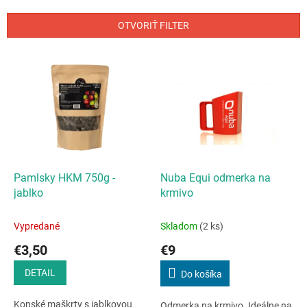
e
n
OTVORIŤ FILTER
i
e
V
p
ý
r
p
o
i
d
s
u
p
k
r
t
o
o
d
Pamlsky HKM 750g -
Nuba Equi odmerka na
v
u
jablko
krmivo
k
t
Vypredané
Skladom
(2 ks)
o
€3,50
€9
v
DETAIL
Do košíka
Konské maškrty s jablkovou
Odmerka na krmivo. Ideálne na