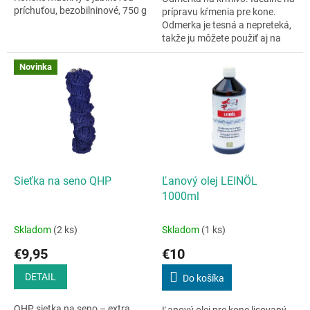
príchuťou, bezobilninové, 750 g
prípravu kŕmenia pre kone.
Odmerka je tesná a nepreteká,
takže ju môžete použiť aj na
tekuté krmivo.Veľmi odolný
materiál. Pohodlná...
Novinka
Sieťka na seno QHP
Ľanový olej LEINÖL
1000ml
Skladom
(2 ks)
Skladom
(1 ks)
€9,95
€10
DETAIL
Do košíka
QHP sietka na seno – extra