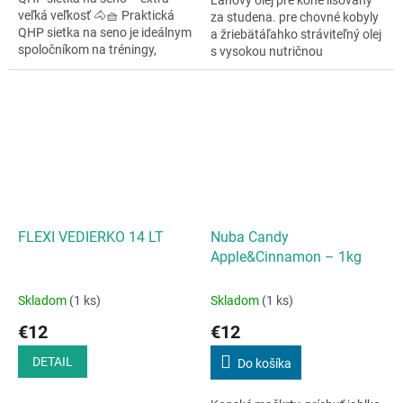
Ľanový olej pre kone lisovaný
veľká veľkosť 🐴🧺 Praktická
za studena. pre chovné kobyly
QHP sietka na seno je ideálnym
a žriebätáľahko stráviteľný olej
spoločníkom na tréningy,
s vysokou nutričnou
súťaže alebo na cesty. Ľahko ju
hodnotouobsahuje esenciálne
vezmeš so sebou a na dlhý
mastné kyselinyolej pre
čas...
zdravú...
FLEXI VEDIERKO 14 LT
Nuba Candy
Apple&Cinnamon – 1kg
Skladom
(1 ks)
Skladom
(1 ks)
€12
€12
DETAIL
Do košíka