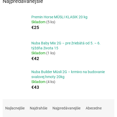
Najpredávanejšie
Premin Horse MÜSLI KLASIK 20 kg
Skladom
(5 ks)
€25
Nuba Baby Mix 2G – pre žriebätá od 5. – 6.
týždňa života 15
Skladom
(1 ks)
€42
Nuba Builder Müsli 2G – krmivo na budovanie
svalovej hmoty 20kg
Skladom
(4 ks)
€43
R
a
Najlacnejšie
Najdrahšie
Najpredávanejšie
Abecedne
d