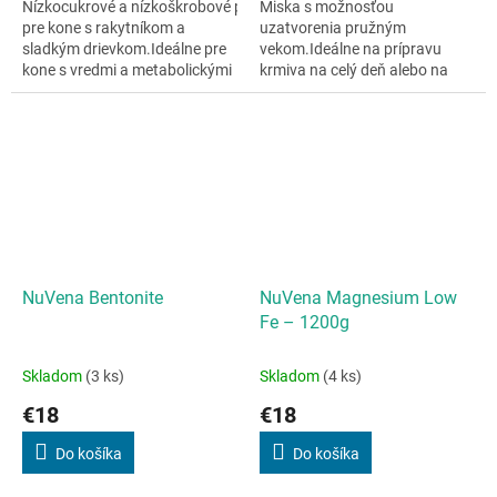
Nízkocukrové a nízkoškrobové pochúťky
Miska s možnosťou
pre kone s rakytníkom a
uzatvorenia pružným
sladkým drievkom.Ideálne pre
vekom.Ideálne na prípravu
kone s vredmi a metabolickými
krmiva na celý deň alebo na
poruchami.100 % prírodné...
súťaže.Na vrchnák môžete
napísať meno koňa, ľahko sa
čistí.Súprava je vyrobená...
NuVena Bentonite
NuVena Magnesium Low
Fe – 1200g
Skladom
(3 ks)
Skladom
(4 ks)
€18
€18
Do košíka
Do košíka