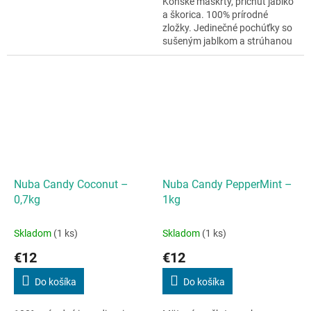
Konské maškrty, príchuť jablko
a škorica. 100% prírodné
zložky. Jedinečné pochúťky so
sušeným jablkom a strúhanou
škoricovou kôrou. Vďaka
správnemu pomeru...
Nuba Candy Coconut –
Nuba Candy PepperMint –
0,7kg
1kg
Skladom
(1 ks)
Skladom
(1 ks)
€12
€12
Do košíka
Do košíka