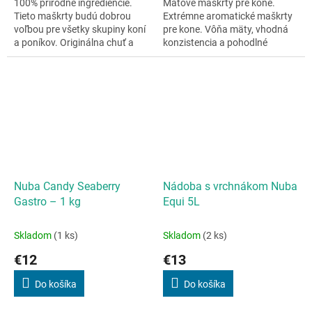
100% prírodné ingrediencie.
Mätové maškrty pre kone.
Tieto maškrty budú dobrou
Extrémne aromatické maškrty
voľbou pre všetky skupiny koní
pre kone. Vôňa mäty, vhodná
a poníkov. Originálna chuť a
konzistencia a pohodlné
textúra sú skvelým spestrením.
balenie splní očakávania koňa i
Vhodné aj pre kone trpiacie...
jeho majiteľa.Naše...
Nuba Candy Seaberry
Nádoba s vrchnákom Nuba
Gastro – 1 kg
Equi 5L
Skladom
(1 ks)
Skladom
(2 ks)
€12
€13
Do košíka
Do košíka