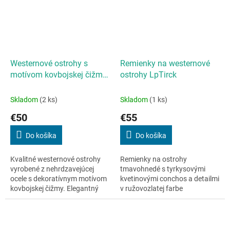
Westernové ostrohy s
Remienky na westernové
motívom kovbojskej čižmy
ostrohy LpTirck
LpTrick
Skladom
(2 ks)
Skladom
(1 ks)
€50
€55
Do košíka
Do košíka
Kvalitné westernové ostrohy
Remienky na ostrohy
vyrobené z nehrdzavejúcej
tmavohnedé s tyrkysovými
ocele s dekoratívnym motívom
kvetinovými conchos a detailmi
kovbojskej čižmy. Elegantný
v ružovozlatej farbe
dizajn dopĺňa mosadzný
Westernové remienky na
gombík na upevnenie
ostrohy s výraznými
remienkov, ktorý dodáva...
tyrkysovými detailmi a...