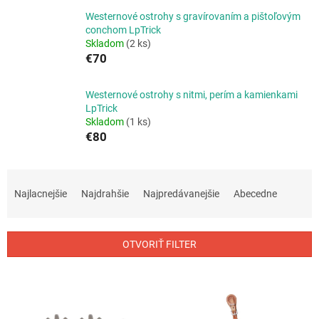
Westernové ostrohy s gravírovaním a pištoľovým
conchom LpTrick
Skladom
(2 ks)
€70
Westernové ostrohy s nitmi, perím a kamienkami
LpTrick
Skladom
(1 ks)
€80
R
a
Najlacnejšie
Najdrahšie
Najpredávanejšie
Abecedne
d
e
n
OTVORIŤ FILTER
i
e
V
p
ý
r
p
o