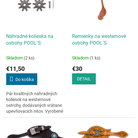
i
d
s
u
p
k
r
t
o
o
d
Náhradné kolieska na
Remienky na westernové
v
u
ostrohy POOL´S
ostrohy POOL´S
k
t
Skladom
(2 ks)
Skladom
(1 ks)
o
€11,50
€30
v
DETAIL
Do košíka
Pár kvalitných náhradných
koliesok na westernové
ostrohy, dodávaných vrátane
upevňovacích nitov. Vyrobené
zo 100 % nehrdzavejúcej ocele,
ktorá zaručuje vysokú odolnosť
proti...