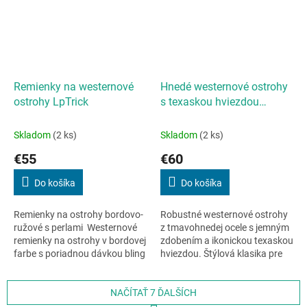
Remienky na westernové
Hnedé westernové ostrohy
ostrohy LpTrick
s texaskou hviezdou
LpTrick
Skladom
(2 ks)
Skladom
(2 ks)
€55
€60
Do košíka
Do košíka
Remienky na ostrohy bordovo-
Robustné westernové ostrohy
ružové s perlami Westernové
z tmavohnedej ocele s jemným
remienky na ostrohy v bordovej
zdobením a ikonickou texaskou
farbe s poriadnou dávkou bling
hviezdou. Štýlová klasika pre
bling! ✔ Bordová farba ✔
westernových jazdcov, ktorí si
Koža s kvetinovým...
potrpia na kvalitné...
NAČÍTAŤ 7 ĎALŠÍCH