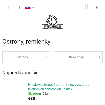
Prejsť
NÁKU
na
obsah
KOŠÍK
Ostrohy, remienky
Ostrohy
Remienky
Najpredávanejšie
Hnedé westernové ostrohy s ružovozlatou
kvetinovou dekoráciou LpTrick
Skladom
(2 ks)
€80