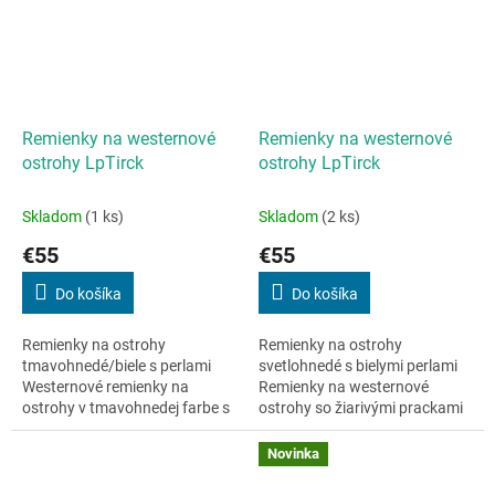
Remienky na westernové
Remienky na westernové
ostrohy LpTirck
ostrohy LpTirck
Skladom
(1 ks)
Skladom
(2 ks)
€55
€55
Do košíka
Do košíka
Remienky na ostrohy
Remienky na ostrohy
tmavohnedé/biele s perlami
svetlohnedé s bielymi perlami
Westernové remienky na
Remienky na westernové
ostrohy v tmavohnedej farbe s
ostrohy so žiarivými prackami
elegantnými perlami – štýlový
a perličkovým zdobením pre
doplnok pre výnimočný
elegantný westernový vzhľad.
Novinka
westernový vzhľad....
✔...