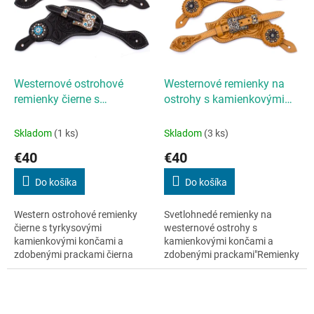
Westernové ostrohové
Westernové remienky na
remienky čierne s
ostrohy s kamienkovými
tyrkysovými kamienkovými
končami a zdobenými
končami a zdobenými
prackami
Skladom
(1 ks)
Skladom
(3 ks)
prackami
€40
€40
Do košíka
Do košíka
Western ostrohové remienky
Svetlohnedé remienky na
čierne s tyrkysovými
westernové ostrohy s
kamienkovými končami a
kamienkovými končami a
zdobenými prackami čierna
zdobenými prackami"Remienky
koža s reliéfom
na westernové ostrohy s
kvetovtyrkysové akcenty
trblietavými končami!
dodávajú prepracovaný a
Svetlohnedá koža zdobená
vysoko kvalitný...
kvetmiso...