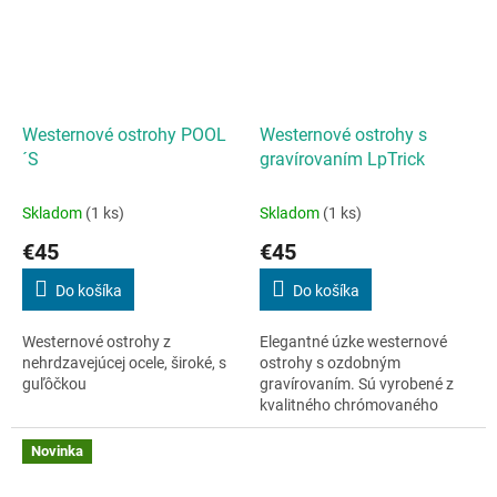
Westernové ostrohy POOL
Westernové ostrohy s
´S
gravírovaním LpTrick
Skladom
(1 ks)
Skladom
(1 ks)
€45
€45
Do košíka
Do košíka
Westernové ostrohy z
Elegantné úzke westernové
nehrdzavejúcej ocele, široké, s
ostrohy s ozdobným
guľôčkou
gravírovaním. Sú vyrobené z
kvalitného chrómovaného
materiálu, ktorý zaručuje
vysokú odolnosť, dlhú
Novinka
životnosť a atraktívny
vzhľad....