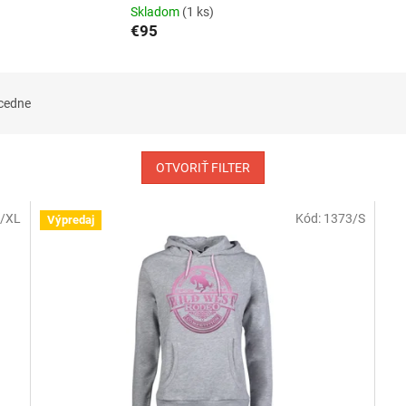
Skladom
(1 ks)
€95
cedne
OTVORIŤ FILTER
/XL
Kód:
1373/S
Výpredaj