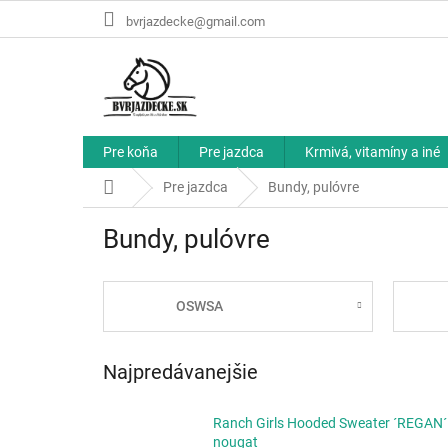
Prejsť
bvrjazdecke@gmail.com
na
obsah
Pre koňa
Pre jazdca
Krmivá, vitamíny a iné
Domov
Pre jazdca
Bundy, pulóvre
Bundy, pulóvre
OSWSA
Najpredávanejšie
Ranch Girls Hooded Sweater ´REGAN´
nougat