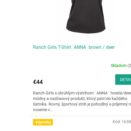
Ranch Girls T-Shirt ´ANNA` brown / deer
Skladom
(2
DETAI
€44
Ranch Girls s okrúhlym výstrihom ` ANNA ` hnedá/deer
módny a nadčasový produkt, ktorý patrí do každého
šatníka. Rovný, športový strih je pohodlný a príjemný 
nosenie v...
Kód:
1638
Výpredaj