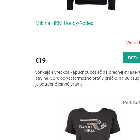
k
t
o
v
Mikina HKM Hoody-Rodeo
Vypre
DETAI
€19
vonkajšie vreckos kapucňoupotlač na prednej strane7
bavlna, 30 % polyestermožno prať v práčke na 30 stup
je potrebné jemné pranie
Kód:
24