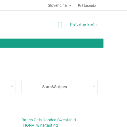
Slovenčina
Prihlásenie
NÁKUPNÝ
Prázdny košík
KOŠÍK
Stars&Stripes
Ranch Girls Hooded Sweatshirt
`FIONA` wine tasting