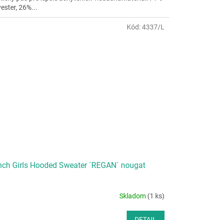
ester, 26%...
Kód:
4337/L
ch Girls Hooded Sweater ´REGAN´ nougat
Skladom
(1 ks)
DETAIL