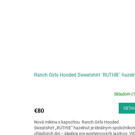
Ranch Girls Hooded Sweatshirt `RUTHIE` hazel
Skladom
(1
DETAI
€80
Nová mikina s kapucňou Ranch Girls Hooded
Sweatshirt „RUTHIE“ hazelnut je ideálnym spoločníko
chladných dní – ideálna pre westernových jazdcov. V