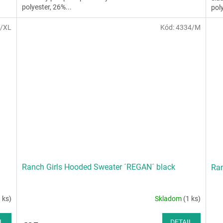
polyester, 26%...
poly
/XL
Kód:
4334/M
Ranch Girls Hooded Sweater ´REGAN´ black
Ran
 ks)
Skladom
(1 ks)
L
DETAIL