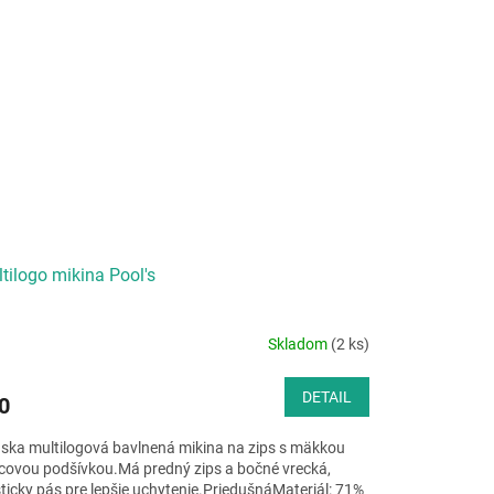
tilogo mikina Pool's
Skladom
(2 ks)
DETAIL
0
ska multilogová bavlnená mikina na zips s mäkkou
ecovou podšívkou.Má predný zips a bočné vrecká,
sticky pás pre lepšie uchytenie.PriedušnáMateriál: 71%