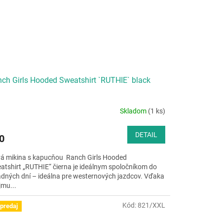
ch Girls Hooded Sweatshirt `RUTHIE` black
Skladom
(1 ks)
DETAIL
0
á mikina s kapucňou Ranch Girls Hooded
atshirt „RUTHIE“ čierna je ideálnym spoločníkom do
adných dní – ideálna pre westernových jazdcov. Vďaka
jmu...
Kód:
821/XXL
predaj