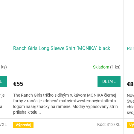
Ranch Girls Long Sleeve Shirt ´MONIKA` black
Ran
 ks)
Skladom
(1 ks)
L
DETAIL
€55
€8
 je
The Ranch Girls tričko s dlhým rukávom MONIKA čiernej
Nov
farby z ranča je zdobené matnými westernovými nitmi a
Swe
na
logom našej značky na ramene. Módny vypasovaný strih
chl
prilieha k telu...
svo
/XL
Kód:
812/XL
Výpredaj
Vý