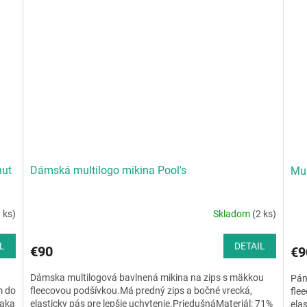
nut
Dámská multilogo mikina Pool's
Mul
 ks)
Skladom
(2 ks)
L
DETAIL
€90
€9
Dámska multilogová bavlnená mikina na zips s mäkkou
Pán
m do
fleecovou podšívkou.Má predný zips a bočné vrecká,
fle
ďaka
elasticky pás pre lepšie uchytenie.PriedušnáMateriál: 71%
ela