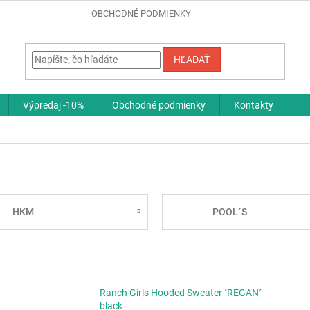
OBCHODNÉ PODMIENKY
HĽADAŤ
Výpredaj -10%
Obchodné podmienky
Kontakty
HKM
POOL´S
Ranch Girls Hooded Sweater ´REGAN´
black