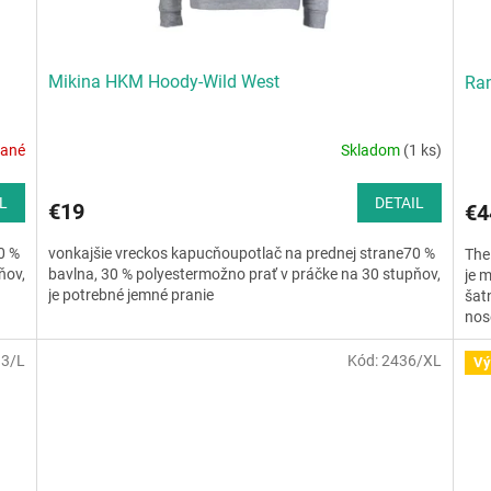
Mikina HKM Hoody-Wild West
Ran
dané
Skladom
(1 ks)
L
DETAIL
€19
€4
0 %
vonkajšie vreckos kapucňoupotlač na prednej strane70 %
The
ňov,
bavlna, 30 % polyestermožno prať v práčke na 30 stupňov,
je 
je potrebné jemné pranie
šat
nose
33/L
Kód:
2436/XL
Vý