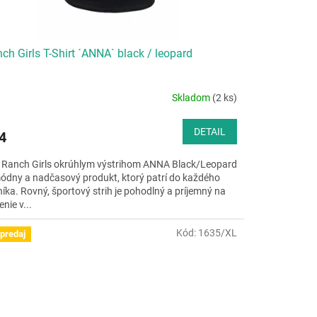
ch Girls T-Shirt ´ANNA` black / leopard
Skladom
(2 ks)
DETAIL
4
 Ranch Girls okrúhlym výstrihom ANNA Black/Leopard
módny a nadčasový produkt, ktorý patrí do každého
níka. Rovný, športový strih je pohodlný a príjemný na
nie v...
Kód:
1635/XL
predaj