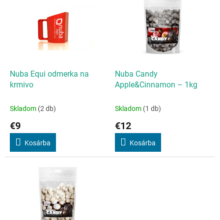
k
r
r
m
e
é
n
k
d
e
e
k
z
l
Nuba Equi odmerka na
Nuba Candy
é
i
krmivo
Apple&Cinnamon – 1kg
s
s
e
t
Skladom
(2 db)
Skladom
(1 db)
á
€9
€12
j
a
Kosárba
Kosárba