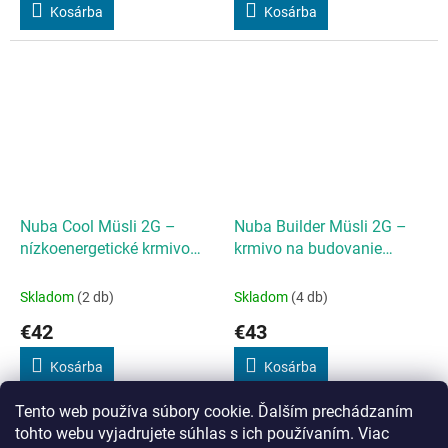
Kosárba
Kosárba
Nuba Cool Müsli 2G –
Nuba Builder Müsli 2G –
nízkoenergetické krmivo
krmivo na budovanie
20kg
svalovej hmoty 20kg
Skladom
(2 db)
Skladom
(4 db)
€42
€43
Kosárba
Kosárba
Tento web používa súbory cookie. Ďalším prechádzaním
összesen
10
termék
L
tohto webu vyjadrujete súhlas s ich používaním. Viac