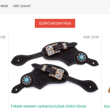
mékek
ABC szerint
SZŰRŐ MEGNYITÁSA
/CIE
Kód:
2259
Fekete western sarkantyúszíjak türkiz köves
Köv