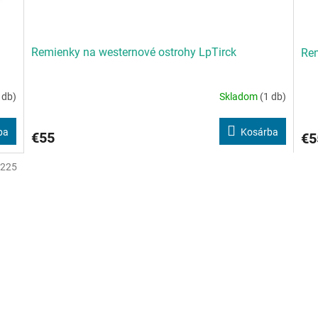
Remienky na westernové ostrohy LpTirck
Rem
 db)
Skladom
(1 db)
ba
Kosárba
€55
€5
4225