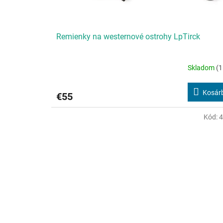
Remienky na westernové ostrohy LpTirck
Skladom
(1
Kosár
€55
Kód: