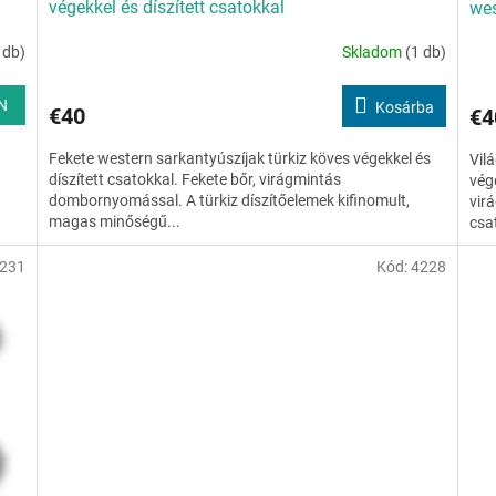
végekkel és díszített csatokkal
wes
 db)
Skladom
(1 db)
N
Kosárba
€40
€4
Fekete western sarkantyúszíjak türkiz köves végekkel és
Vil
díszített csatokkal. Fekete bőr, virágmintás
vég
dombornyomással. A türkiz díszítőelemek kifinomult,
virá
magas minőségű...
csat
231
Kód:
4228