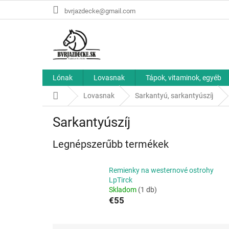
Ugrás
bvrjazdecke@gmail.com
a
fő
tartalomhoz
Lónak
Lovasnak
Tápok, vitaminok, egyéb
Kezdőlap
Lovasnak
Sarkantyú, sarkantyúszíj
Sarkantyúszíj
Legnépszerűbb termékek
Remienky na westernové ostrohy
LpTirck
Skladom
(1 db)
€55