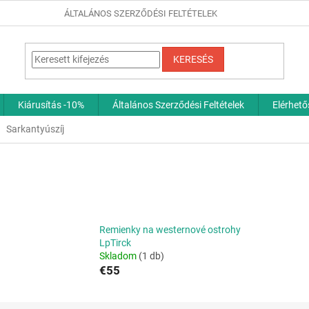
ÁLTALÁNOS SZERZŐDÉSI FELTÉTELEK
KERESÉS
Kiárusítás -10%
Általános Szerződési Feltételek
Elérhet
Sarkantyúszíj
Remienky na westernové ostrohy
LpTirck
Skladom
(1 db)
€55