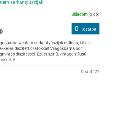
tern sarkantyúszíjak
Skladom
(3 db)
Kosárba
0
ágosbarna western sarkantyúszíjak csillogó, köves
ekkel és díszített csatokkal! Világosbarna bőr
gmintás díszítéssel. Ezüst színű, vintage stílusú
okkal. A...
Kód:
4222