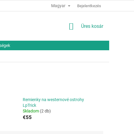
Magyar
Bejelentkezés
KOSÁR
Üres kosár
őségek
Remienky na westernové ostrohy
LpTrick
Skladom
(2 db)
€55