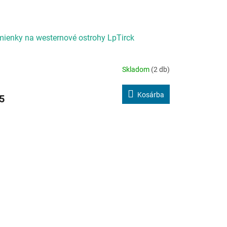
ienky na westernové ostrohy LpTirck
Skladom
(2 db)
Kosárba
5