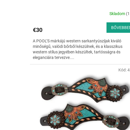
a
Skladom
(1
BŐVEBBE
€30
A POOL’S márkájú western sarkantyúszíjak kiváló
minőségű, valódi bőrből készülnek, és a klasszikus
western stílus jegyében készültek, tartósságra és
eleganciára tervezve....
Kód:
4