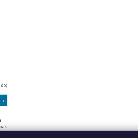
 db)
ba
i
knak