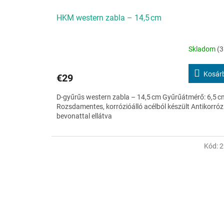
HKM western zabla – 14,5 cm
Skladom
(3
Kosár
€29
D-gyűrűs western zabla – 14,5 cm Gyűrűátmérő: 6,5 c
Rozsdamentes, korrózióálló acélból készült Antikorróz
bevonattal ellátva
Kód:
2