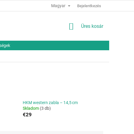
Magyar
Bejelentkezés
KOSÁR
Üres kosár
őségek
HKM western zabla – 14,5 cm
Skladom
(3 db)
€29