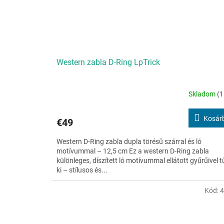
Western zabla D-Ring LpTrick
Skladom
(1
Kosár
€49
Western D-Ring zabla dupla törésű szárral és ló
motívummal – 12,5 cm Ez a western D-Ring zabla
különleges, díszített ló motívummal ellátott gyűrűivel t
ki – stílusos és...
Kód: