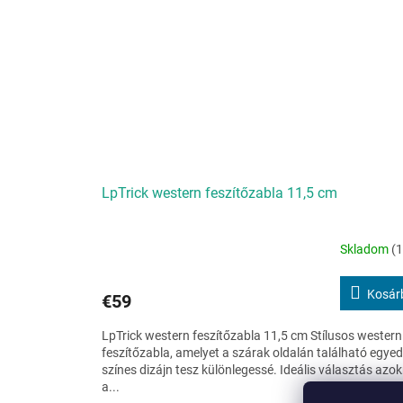
LpTrick western feszítőzabla 11,5 cm
Skladom
(1
Kosár
€59
LpTrick western feszítőzabla 11,5 cm Stílusos western
feszítőzabla, amelyet a szárak oldalán található egyed
színes dizájn tesz különlegessé. Ideális választás azo
a...