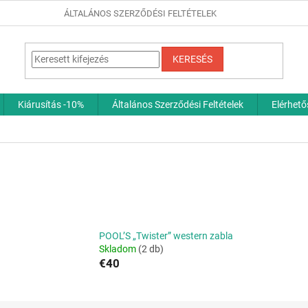
ÁLTALÁNOS SZERZŐDÉSI FELTÉTELEK
KERESÉS
Kiárusítás -10%
Általános Szerződési Feltételek
Elérhet
POOL’S „Twister” western zabla
Skladom
(2 db)
€40