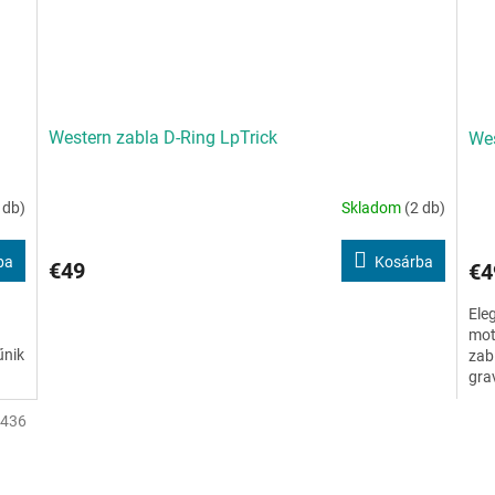
Western zabla D-Ring LpTrick
Wes
 db)
Skladom
(2 db)
ba
Kosárba
€49
€4
Ele
mot
űnik
zab
grav
4436