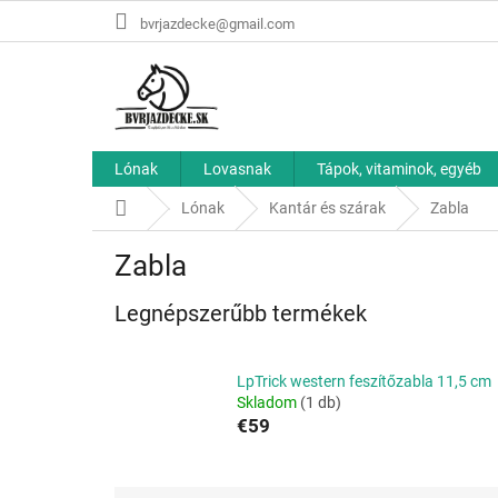
Ugrás
bvrjazdecke@gmail.com
a
fő
tartalomhoz
Lónak
Lovasnak
Tápok, vitaminok, egyéb
Kezdőlap
Lónak
Kantár és szárak
Zabla
Zabla
Legnépszerűbb termékek
LpTrick western feszítőzabla 11,5 cm
Skladom
(1 db)
€59