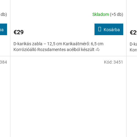
 db)
Skladom
(>5 db)
ba
Kosárba
€29
€2
D-karikás zabla – 12,5 cm Karikaátmérő: 6,5 cm
D-k
Korrózióálló Rozsdamentes acélból készült 🐴
Kor
384
Kód:
3451