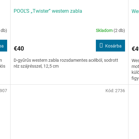
POOL’S „Twister” western zabla
Wes
 db)
Skladom
(2 db)
ba
Kosárba
€40
€4
m
D-gyűrűs western zabla rozsdamentes acélból, sodrott
Wes
iós
réz szájrésszel, 12,5 cm
mot
külö
figy
907
Kód:
2736