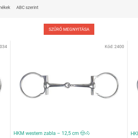
mékek
ABC szerint
SZŰRŐ MEGNYITÁSA
034
Kód:
2400
HKM western zabla – 12,5 cm 🤠🐴
HKM