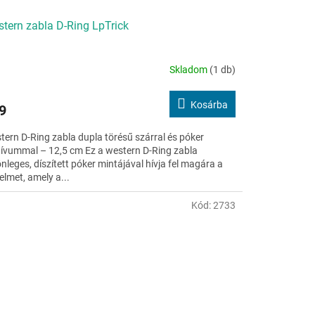
tern zabla D-Ring LpTrick
Skladom
(1 db)
Kosárba
9
tern D-Ring zabla dupla törésű szárral és póker
ívummal – 12,5 cm Ez a western D-Ring zabla
nleges, díszített póker mintájával hívja fel magára a
elmet, amely a...
Kód:
2733