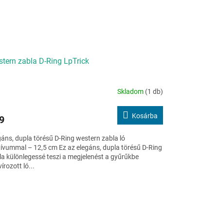
tern zabla D-Ring LpTrick
Skladom
(1 db)
Kosárba
9
gáns, dupla törésű D-Ring western zabla ló
ívummal – 12,5 cm Ez az elegáns, dupla törésű D-Ring
la különlegessé teszi a megjelenést a gyűrűkbe
írozott ló...