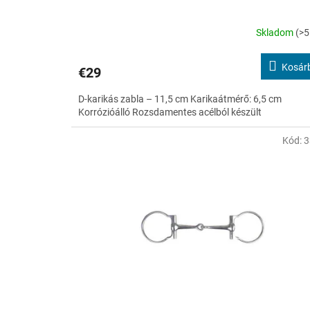
a
Skladom
(>5
Kosár
€29
D-karikás zabla – 11,5 cm Karikaátmérő: 6,5 cm
Korrózióálló Rozsdamentes acélból készült
Kód:
3