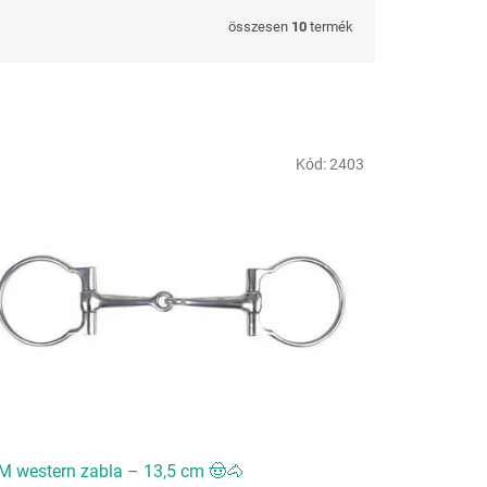
összesen
10
termék
Kód:
2403
 western zabla – 13,5 cm 🤠🐴