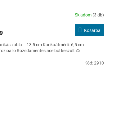
Skladom
(3 db)
Kosárba
9
arikás zabla – 13,5 cm Karikaátmérő: 6,5 cm
rózióálló Rozsdamentes acélból készült 🐴
Kód:
2910