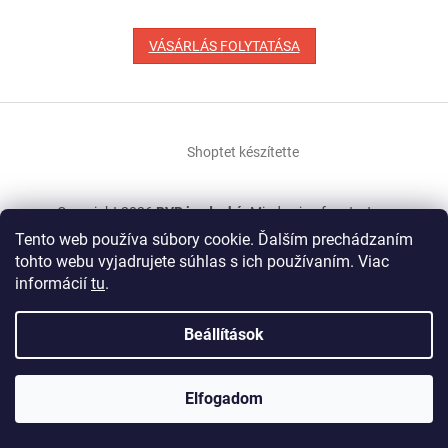
VÁSÁRLÁS FOLYTATÁSA
L
á
Shoptet készítette
b
l
é
Copyright 2026
BVR jazdecké
. Minden jog fenntartva.
c
Tento web používa súbory cookie. Ďalším prechádzaním
tohto webu vyjadrujete súhlas s ich používaním. Viac
informácií
tu
.
Beállítások
Elfogadom