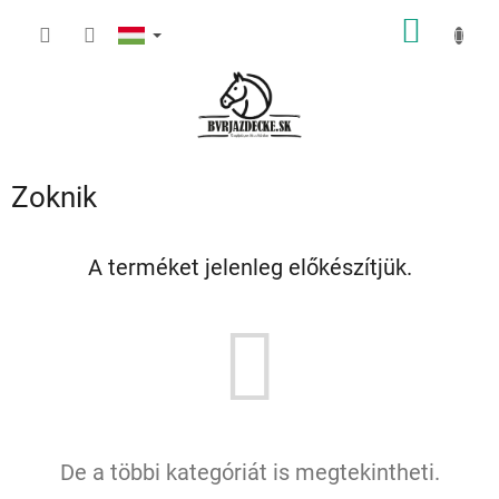
Ugrás
KOSÁR
a
fő
tartalomhoz
Zoknik
A terméket jelenleg előkészítjük.
De a többi kategóriát is megtekintheti.