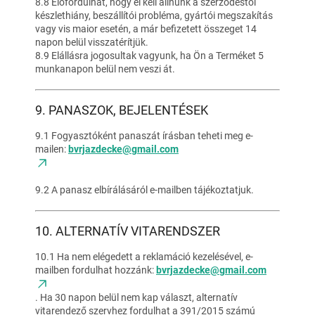
8.8 Előfordulhat, hogy el kell állnunk a szerződéstől
készlethiány, beszállítói probléma, gyártói megszakítás
vagy vis maior esetén, a már befizetett összeget 14
napon belül visszatérítjük.
8.9 Elállásra jogosultak vagyunk, ha Ön a Terméket 5
munkanapon belül nem veszi át.
9. PANASZOK, BEJELENTÉSEK
9.1 Fogyasztóként panaszát írásban teheti meg e-
mailen:
bvrjazdecke@gmail.com
9.2 A panasz elbírálásáról e-mailben tájékoztatjuk.
10. ALTERNATÍV VITARENDSZER
10.1 Ha nem elégedett a reklamáció kezelésével, e-
mailben fordulhat hozzánk:
bvrjazdecke@gmail.com
. Ha 30 napon belül nem kap választ, alternatív
vitarendező szervhez fordulhat a 391/2015 számú