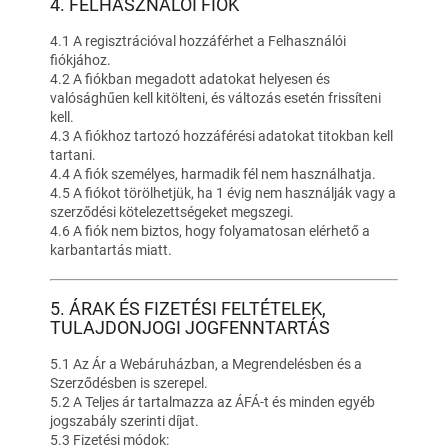
4. FELHASZNÁLÓI FIÓK
4.1 A regisztrációval hozzáférhet a Felhasználói
fiókjához.
4.2 A fiókban megadott adatokat helyesen és
valósághűen kell kitölteni, és változás esetén frissíteni
kell.
4.3 A fiókhoz tartozó hozzáférési adatokat titokban kell
tartani.
4.4 A fiók személyes, harmadik fél nem használhatja.
4.5 A fiókot törölhetjük, ha 1 évig nem használják vagy a
szerződési kötelezettségeket megszegi.
4.6 A fiók nem biztos, hogy folyamatosan elérhető a
karbantartás miatt.
5. ÁRAK ÉS FIZETÉSI FELTÉTELEK,
TULAJDONJOGI JOGFENNTARTÁS
5.1 Az Ár a Webáruházban, a Megrendelésben és a
Szerződésben is szerepel.
5.2 A Teljes ár tartalmazza az ÁFÁ-t és minden egyéb
jogszabály szerinti díjat.
5.3 Fizetési módok: