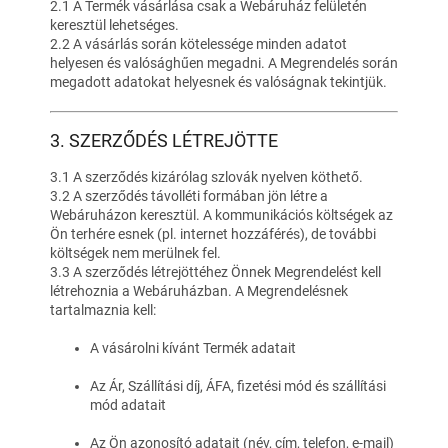
2.1 A Termék vásárlása csak a Webáruház felületén
keresztül lehetséges.
2.2 A vásárlás során kötelessége minden adatot
helyesen és valósághűen megadni. A Megrendelés során
megadott adatokat helyesnek és valóságnak tekintjük.
3. SZERZŐDÉS LÉTREJÖTTE
3.1 A szerződés kizárólag szlovák nyelven köthető.
3.2 A szerződés távolléti formában jön létre a
Webáruházon keresztül. A kommunikációs költségek az
Ön terhére esnek (pl. internet hozzáférés), de további
költségek nem merülnek fel.
3.3 A szerződés létrejöttéhez Önnek Megrendelést kell
létrehoznia a Webáruházban. A Megrendelésnek
tartalmaznia kell:
A vásárolni kívánt Termék adatait
Az Ár, Szállítási díj, ÁFA, fizetési mód és szállítási
mód adatait
Az Ön azonosító adatait (név, cím, telefon, e-mail)