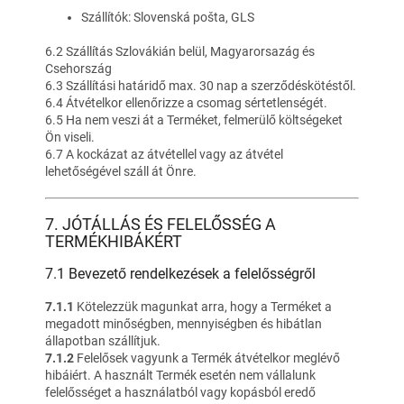
Szállítók: Slovenská pošta, GLS
6.2 Szállítás Szlovákián belül, Magyarorsazág és
Csehország
6.3 Szállítási határidő max. 30 nap a szerződéskötéstől.
6.4 Átvételkor ellenőrizze a csomag sértetlenségét.
6.5 Ha nem veszi át a Terméket, felmerülő költségeket
Ön viseli.
6.7 A kockázat az átvétellel vagy az átvétel
lehetőségével száll át Önre.
7. JÓTÁLLÁS ÉS FELELŐSSÉG A
TERMÉKHIBÁKÉRT
7.1 Bevezető rendelkezések a felelősségről
7.1.1
Kötelezzük magunkat arra, hogy a Terméket a
megadott minőségben, mennyiségben és hibátlan
állapotban szállítjuk.
7.1.2
Felelősek vagyunk a Termék átvételkor meglévő
hibáiért. A használt Termék esetén nem vállalunk
felelősséget a használatból vagy kopásból eredő