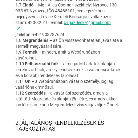
1.7
Eladó
– Mgr. Alica Csomor, székhely: Nýrovce 130,
935 67 Nýrovce, IČO 48485101, cégjegyzékben
bejegyezve a Levice Kerületi Bíróságon, vállalkozói
szám: 420-32510, e-mail:
bvrjazdecke@gmail.com
, telefon: +421908787624.
1.8
Megrendelés
– az Ön visszavonhatatlan javaslata a
Termék megvásárlására.
1.9
Termék
– minden, amit a Webáruházban
vásárolhat.
1.10
Felhasználói fiók
– a megadott adatok alapján
létrehozott fiók, amely lehetővé teszi a vásárlási adatok
és a korábbi rendelések tárolását.
1.11
Ön
– a Webáruházban vásárló személy, jogilag
vásárlónak minősül.
1.12
Szerződés
– a vásárlási szerződés, amely a
kitöltött Megrendelés alapján jön létre, és amely akkor
jön létre, amikor a Megrendelést visszaigazoljuk Önnek.
2. ÁLTALÁNOS RENDELKEZÉSEK ÉS
TÁJÉKOZTATÁS