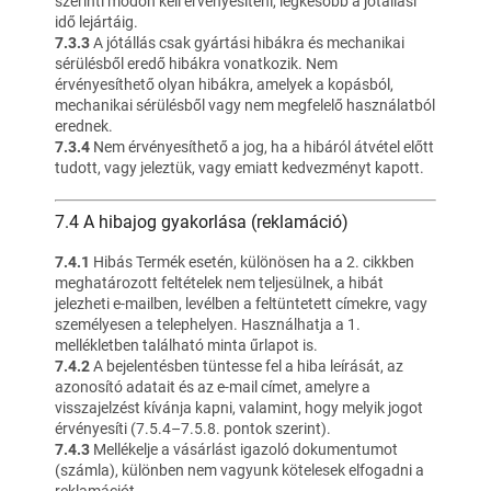
szerinti módon kell érvényesíteni, legkésőbb a jótállási
idő lejártáig.
7.3.3
A jótállás csak gyártási hibákra és mechanikai
sérülésből eredő hibákra vonatkozik. Nem
érvényesíthető olyan hibákra, amelyek a kopásból,
mechanikai sérülésből vagy nem megfelelő használatból
erednek.
7.3.4
Nem érvényesíthető a jog, ha a hibáról átvétel előtt
tudott, vagy jeleztük, vagy emiatt kedvezményt kapott.
7.4 A hibajog gyakorlása (reklamáció)
7.4.1
Hibás Termék esetén, különösen ha a 2. cikkben
meghatározott feltételek nem teljesülnek, a hibát
jelezheti e-mailben, levélben a feltüntetett címekre, vagy
személyesen a telephelyen. Használhatja a 1.
mellékletben található minta űrlapot is.
7.4.2
A bejelentésben tüntesse fel a hiba leírását, az
azonosító adatait és az e-mail címet, amelyre a
visszajelzést kívánja kapni, valamint, hogy melyik jogot
érvényesíti (7.5.4–7.5.8. pontok szerint).
7.4.3
Mellékelje a vásárlást igazoló dokumentumot
(számla), különben nem vagyunk kötelesek elfogadni a