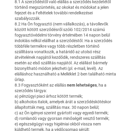
8.1 A szerződéstől való elállás a szerződés kezdetétől
történő megszüntetés, az okokat és módokat a jelen
fejezet és a Feltételek további rendelkezései
szabályozzák.
8.2 Ha Ön fogyasztó (nem vállalkozás), a távollevők
között kötött szerződésről szóló 102/2014 számú
fogyasztóvédelmi törvény értelmében 14 napon belül
indoklás nélkül elállhat a szerződéstől. Ha a szerződés
többféle termékre vagy több részletben történő
szállításra vonatkozik, a határidő az utolsó rész
átvételének napjától kezdődik, rendszeres szállítás
esetén az első szállítás napjától. Az elállást bármely
bizonyítható módon jelezheti (pl. e-mail, levél). Az
elálláshoz használható a Melléklet 2-ben található minta
űrlap.
8.3 Fogyasztóként az elállás
nem lehetséges
, ha a
szerződés tárgya:
a) pénzügyi piaci árhoz kötött termék;
b) alkoholos italok, amelyek árát a szerződéskötéskor
állapították meg, szállítás max. 30 napon belül;
c) az Ön igényei szerint gyártott vagy egyedi termék;
d) romlandó vagy gyorsan minőségét vesztő termék;
e) egészségügyi vagy higiéniai okból vissza nem
küldhető termék, ha a védőcsomag sérült;