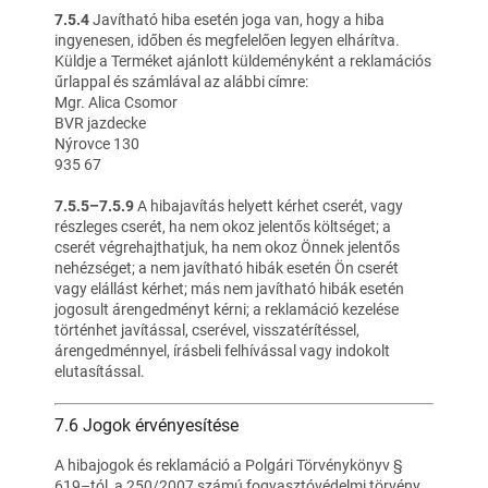
7.5.4
Javítható hiba esetén joga van, hogy a hiba
ingyenesen, időben és megfelelően legyen elhárítva.
Küldje a Terméket ajánlott küldeményként a reklamációs
űrlappal és számlával az alábbi címre:
Mgr. Alica Csomor
BVR jazdecke
Nýrovce 130
935 67
7.5.5–7.5.9
A hibajavítás helyett kérhet cserét, vagy
részleges cserét, ha nem okoz jelentős költséget; a
cserét végrehajthatjuk, ha nem okoz Önnek jelentős
nehézséget; a nem javítható hibák esetén Ön cserét
vagy elállást kérhet; más nem javítható hibák esetén
jogosult árengedményt kérni; a reklamáció kezelése
történhet javítással, cserével, visszatérítéssel,
árengedménnyel, írásbeli felhívással vagy indokolt
elutasítással.
7.6 Jogok érvényesítése
A hibajogok és reklamáció a Polgári Törvénykönyv §
619–tól, a 250/2007 számú fogyasztóvédelmi törvény,