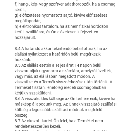
f) hang-, kép- vagy szoftver adathordozók, ha a csomag
sérült;
g) előfizetéses nyomtatott sajtó, kivéve előfizetéses
megállapodás;
h) elektronikus tartalom, ha az nem fizikai hordozón
került szállításra, és Ön előzetesen kifejezetten
hozzájárult.
8.4 A határidő akkor tekintendő betartottnak, ha az
elállási nyilatkozat a határidőn belül megérkezik
hozzánk.
8.5 Az elállás esetén a Teljes árat 14 napon belül
visszautaljuk ugyanarra a számlára, amelyről fizették,
vagy más, az elállásban megadott módon. A
visszafizetés a Termék visszaérkezése után történik. A
Terméket tisztán, lehetőleg eredeti csomagolásban
kérjük visszaküldeni.
8.6 A visszaküldés költsége az Ön terhére esik, kivéve ha
másképp állapodunk meg. Az Önnek visszajáró szállítási
költség a legolcsóbb szállítási módnak megfelelő
összeg.
8.7 Az okozott kárért Ön felel, ha a Terméket nem
rendeltetésszerűen kezeli.