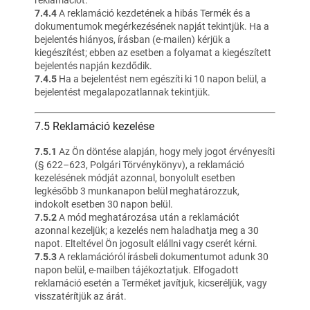
reklamációt.
7.4.4
A reklamáció kezdetének a hibás Termék és a
dokumentumok megérkezésének napját tekintjük. Ha a
bejelentés hiányos, írásban (e-mailen) kérjük a
kiegészítést; ebben az esetben a folyamat a kiegészített
bejelentés napján kezdődik.
7.4.5
Ha a bejelentést nem egészíti ki 10 napon belül, a
bejelentést megalapozatlannak tekintjük.
7.5 Reklamáció kezelése
7.5.1
Az Ön döntése alapján, hogy mely jogot érvényesíti
(§ 622–623, Polgári Törvénykönyv), a reklamáció
kezelésének módját azonnal, bonyolult esetben
legkésőbb 3 munkanapon belül meghatározzuk,
indokolt esetben 30 napon belül.
7.5.2
A mód meghatározása után a reklamációt
azonnal kezeljük; a kezelés nem haladhatja meg a 30
napot. Elteltével Ön jogosult elállni vagy cserét kérni.
7.5.3
A reklamációról írásbeli dokumentumot adunk 30
napon belül, e-mailben tájékoztatjuk. Elfogadott
reklamáció esetén a Terméket javítjuk, kicseréljük, vagy
visszatérítjük az árát.