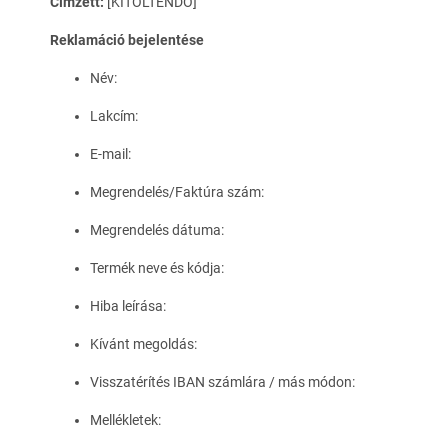
Címzett:
[KITÖLTENDŐ]
Reklamáció bejelentése
Név:
Lakcím:
E-mail:
Megrendelés/Faktúra szám:
Megrendelés dátuma:
Termék neve és kódja:
Hiba leírása:
Kívánt megoldás:
Visszatérítés IBAN számlára / más módon:
Mellékletek: