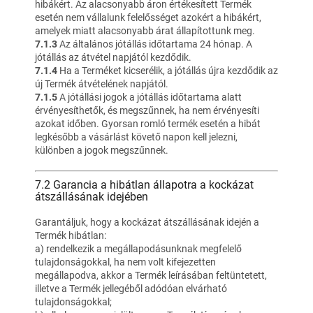
hibákért. Az alacsonyabb áron értékesített Termék
esetén nem vállalunk felelősséget azokért a hibákért,
amelyek miatt alacsonyabb árat állapítottunk meg.
7.1.3
Az általános jótállás időtartama 24 hónap. A
jótállás az átvétel napjától kezdődik.
7.1.4
Ha a Terméket kicserélik, a jótállás újra kezdődik az
új Termék átvételének napjától.
7.1.5
A jótállási jogok a jótállás időtartama alatt
érvényesíthetők, és megszűnnek, ha nem érvényesíti
azokat időben. Gyorsan romló termék esetén a hibát
legkésőbb a vásárlást követő napon kell jelezni,
különben a jogok megszűnnek.
7.2 Garancia a hibátlan állapotra a kockázat
átszállásának idejében
Garantáljuk, hogy a kockázat átszállásának idején a
Termék hibátlan:
a) rendelkezik a megállapodásunknak megfelelő
tulajdonságokkal, ha nem volt kifejezetten
megállapodva, akkor a Termék leírásában feltüntetett,
illetve a Termék jellegéből adódóan elvárható
tulajdonságokkal;