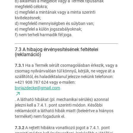
b) alkalmas a megjelölt vagy a Termék típusának
megfelelő célokra;
c) megfelel a mintának vagy a minta szerinti
kivitelezésnek;
d) megfelelő mennyiségben és súlyban van;
e) megfelel a külön jogszabályoknak;
f) nem terheli harmadik fél joga.
7.3 A hibajog érvényesítésének feltételei
(reklamáció)
7.3.1
Ha a Termék sérült csomagolásban érkezik, vagy a
csomag nyilvánvalóan túl könnyű, kérjük, ne vegye át a
szállítótól, és haladéktalanul jelezze nekünk telefonon:
+421 908 787 624 vagy e-mailen:
bvrjazdecke@gmail.com
. A látható hibákat (pl. mechanikai sérülés) azonnal
jelezni kell a 7.4.1. pont szerinti módon. Későbbi
reklamációt a látható hibák miatt (beleértve a hiányos
terméket) nem fogadunk el.
7.3.2
A rejtett hibákra vonatkozó jogot a 7.4.1. pont