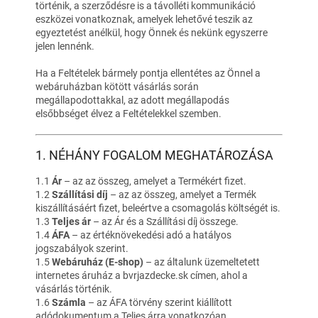
történik, a szerződésre is a távolléti kommunikáció
eszközei vonatkoznak, amelyek lehetővé teszik az
egyeztetést anélkül, hogy Önnek és nekünk egyszerre
jelen lennénk.
Ha a Feltételek bármely pontja ellentétes az Önnel a
webáruházban kötött vásárlás során
megállapodottakkal, az adott megállapodás
elsőbbséget élvez a Feltételekkel szemben.
1. NÉHÁNY FOGALOM MEGHATÁROZÁSA
1.1
Ár
– az az összeg, amelyet a Termékért fizet.
1.2
Szállítási díj
– az az összeg, amelyet a Termék
kiszállításáért fizet, beleértve a csomagolás költségét is.
1.3
Teljes ár
– az Ár és a Szállítási díj összege.
1.4
ÁFA
– az értéknövekedési adó a hatályos
jogszabályok szerint.
1.5
Webáruház (E-shop)
– az általunk üzemeltetett
internetes áruház a bvrjazdecke.sk címen, ahol a
vásárlás történik.
1.6
Számla
– az ÁFA törvény szerint kiállított
adódokumentum a Teljes árra vonatkozóan.