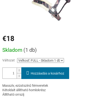
€18
Egységár:
Skladom
(1 db)
Változat
Hozzáadás a kosárhoz
Masszív, ezüstszínű fémveretek
Kétoldalt állítható homlokrész
Állítható orrszíj