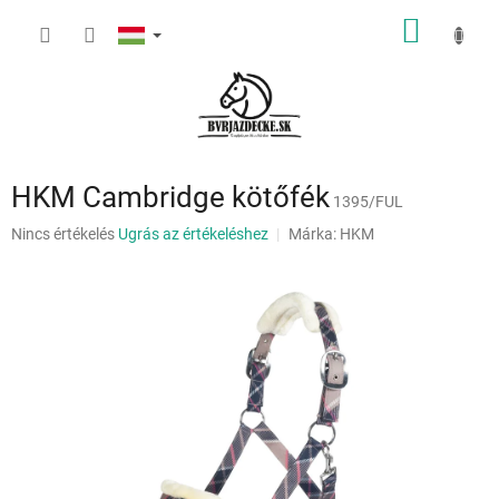
Ugrás
KOSÁR
a
fő
tartalomhoz
HKM Cambridge kötőfék
1395/FUL
A
Nincs értékelés
Ugrás az értékeléshez
Márka:
HKM
termék
átlagos
értékelése
5-
ből
0,0
csillag.