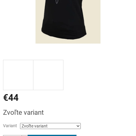
€44
Jednotková
Zvoľte variant
cena:
Variant