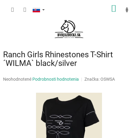
Prejsť
NÁKU
na
obsah
KOŠÍK
Ranch Girls Rhinestones T-Shirt
´WILMA` black/silver
Priemerné
Neohodnotené
Podrobnosti hodnotenia
Značka:
OSWSA
hodnotenie
produktu
je
0,0
z
5
hviezdičiek.