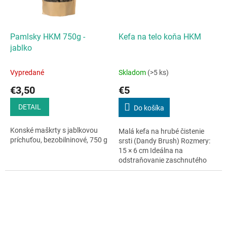
Pamlsky HKM 750g -
Kefa na telo koňa HKM
jablko
Vypredané
Skladom
(>5 ks)
€3,50
€5
DETAIL
Do košíka
Konské maškrty s jablkovou
Malá kefa na hrubé čistenie
príchuťou, bezobilninové, 750 g
srsti (Dandy Brush) Rozmery:
15 × 6 cm Ideálna na
odstraňovanie zaschnutého
blata, prachu a nečistôt zo srsti
Kompaktná veľkosť vhodná aj
pre...