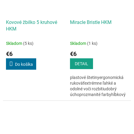
Kovové žbilko 5 kruhové
Miracle Bristle HKM
HKM
Skladom
(5 ks)
Skladom
(1 ks)
€6
€6
DETAIL
Do košíka
plastové štetinyergonomická
rukoväťextrémne ľahké a
odolné voči rozbitiudobrý
úchoprozmanité farbyhĺbkový
čistiaci účinok