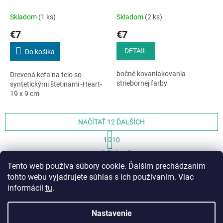
Skladom
(1 ks)
Skladom
(2 ks)
€7
€7
DETAIL
Do košíka
bočné kovaniakovania
Drevená kefa na telo so
striebornej farby
syntetickými štetinami -Heart-
19 x 9 cm
NAČÍTAŤ 12 ĎALŠÍCH
S
1
10
t
O
r
119
položiek celkom
v
á
Tento web používa súbory cookie. Ďalším prechádzaním
l
HORE
n
á
tohto webu vyjadrujete súhlas s ich používaním. Viac
k
o
d
informácií
tu
.
v
Z
a
a
c
á
n
Nastavenie
i
Vytvoril Shoptet
p
i