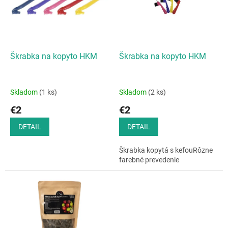
i
p
s
r
p
o
r
d
o
u
d
k
Škrabka na kopyto HKM
Škrabka na kopyto HKM
u
t
k
o
t
v
Skladom
(1 ks)
Skladom
(2 ks)
o
€2
€2
v
DETAIL
DETAIL
Škrabka kopytá s kefouRôzne
farebné prevedenie