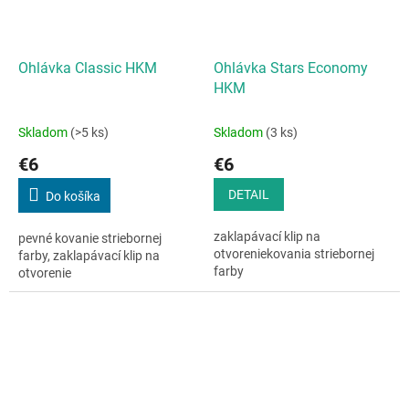
Ohlávka Classic HKM
Ohlávka Stars Economy
HKM
Skladom
(>5 ks)
Skladom
(3 ks)
€6
€6
DETAIL
Do košíka
zaklapávací klip na
pevné kovanie striebornej
otvoreniekovania striebornej
farby, zaklapávací klip na
farby
otvorenie