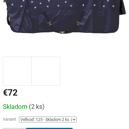
€72
Jednotková
Skladom
(2 ks)
cena:
Variant