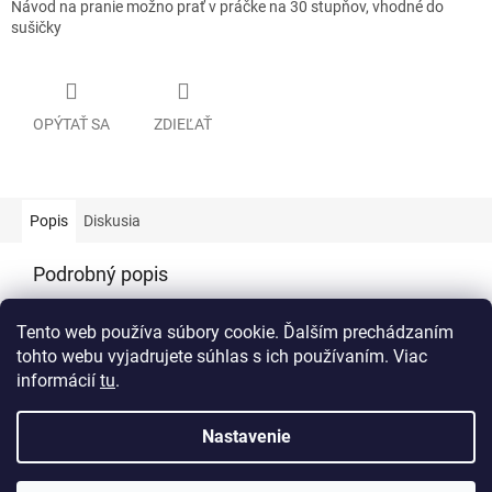
Návod na pranie možno prať v práčke na 30 stupňov, vhodné do
sušičky
OPÝTAŤ SA
ZDIEĽAŤ
Popis
Diskusia
Podrobný popis
Popis produktu nie je dostupný
Tento web používa súbory cookie. Ďalším prechádzaním
tohto webu vyjadrujete súhlas s ich používaním. Viac
informácií
tu
.
Z
á
Nastavenie
Vytvoril Shoptet
p
ä