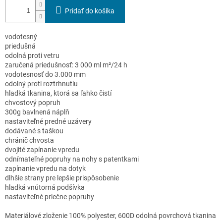
Pridať do košíka
vodotesný
priedušná
odolná proti vetru
zaručená priedušnosť: 3 000 ml m²/24 h
vodotesnosť do 3.000 mm
odolný proti roztrhnutiu
hladká tkanina, ktorá sa ľahko čistí
chvostový popruh
300g bavlnená náplň
nastaviteľné predné uzávery
dodávané s taškou
chránič chvosta
dvojité zapínanie vpredu
odnímateľné popruhy na nohy s patentkami
zapínanie vpredu na dotyk
dlhšie strany pre lepšie prispôsobenie
hladká vnútorná podšívka
nastaviteľné priečne popruhy
Materiálové zloženie 100% polyester, 600D odolná povrchová tkanina