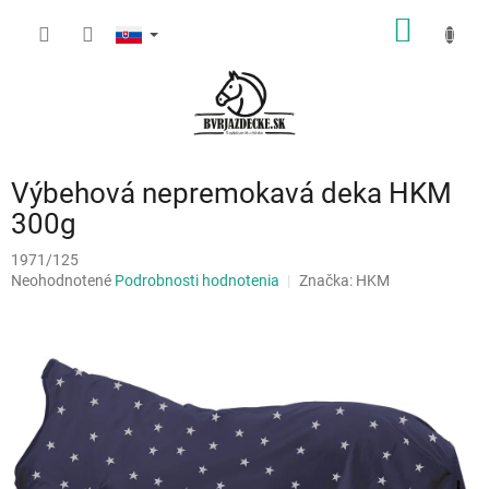
Prejsť
NÁKU
na
obsah
KOŠÍK
Výbehová nepremokavá deka HKM
300g
1971/125
Priemerné
Neohodnotené
Podrobnosti hodnotenia
Značka:
HKM
hodnotenie
produktu
je
0,0
z
5
hviezdičiek.