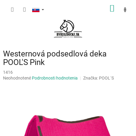
Prejsť
NÁKU
na
obsah
KOŠÍK
Westernová podsedlová deka
POOL'S Pink
1416
Priemerné
Neohodnotené
Podrobnosti hodnotenia
Značka:
POOL´S
hodnotenie
produktu
je
0,0
z
5
hviezdičiek.