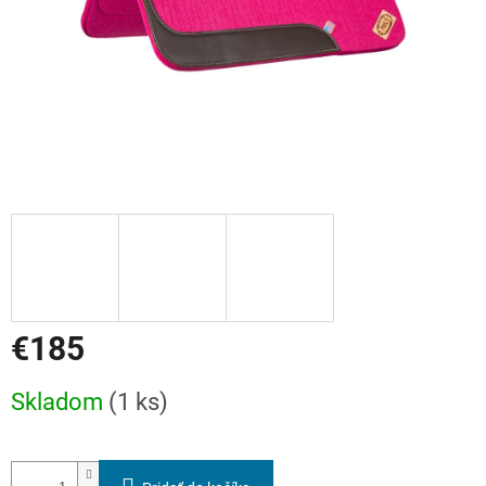
€185
Jednotková
Skladom
(1 ks)
cena: