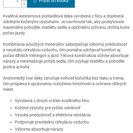
Pridať do košíka
Kvalitná westernová podsedlová deka vyrobená z filcu a doplnená
odolnými koženými výstuhami. Je navrhnutá tak, aby poskytovala
maximálne pohodlie, stabilitu sedla a optimálnu ochranu chrbta koňa
počas jazdy.
Kombinácia použitých materiálov zabezpečuje výbornú priedušnosť
a neustálu cirkuláciu vzduchu, čím pomáha udržiavať komfort aj
počas dlhších tréningov a jázd. Filcová konštrukcia účinne absorbuje
nárazy a minimalizuje pohyb sedla, čím zvyšuje stabilitu a pohodlie
jazdca aj koňa.
Anatomický tvar deky zaručuje voľnosť kohútika bez tlaku a trenia,
čím prispieva k správnemu rozloženiu hmotnosti a ochrane citlivých
miest.
Vyrobená z dvoch vrstiev kvalitného filcu
Kožené výstuhy pre vyššiu odolnosť
Vysoká priedušnosť a efektívna ventilácia
Podporuje pravidelnú cirkuláciu vzduchu
Výborne absorbuje nárazy