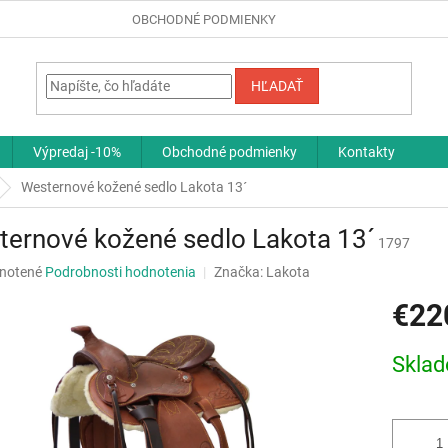
OBCHODNÉ PODMIENKY
HĽADAŤ
Výpredaj -10%
Obchodné podmienky
Kontakty
Westernové kožené sedlo Lakota 13´
ernové kožené sedlo Lakota 13´
1797
né
notené
Podrobnosti hodnotenia
Značka:
Lakota
nie
€22
u
Jednotk
Skla
cena:
iek.