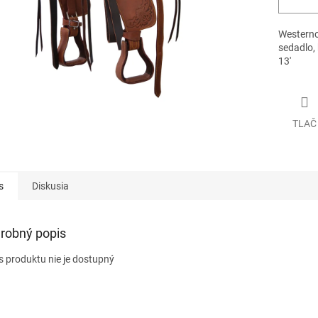
Westerno
sedadlo,
13'
TLAČ
s
Diskusia
robný popis
s produktu nie je dostupný