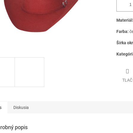
Materiál
Farba:
č
Šírka okr
Kategóri
TLAČ
s
Diskusia
robný popis