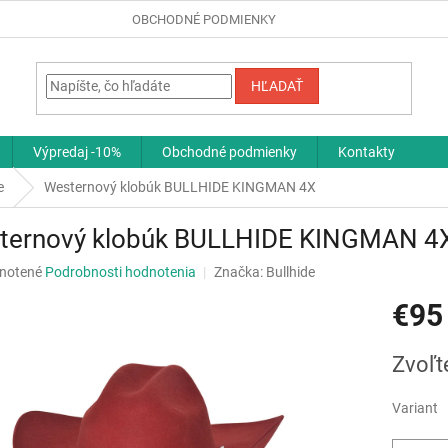
OBCHODNÉ PODMIENKY
HĽADAŤ
Výpredaj -10%
Obchodné podmienky
Kontakty
e
Westernový klobúk BULLHIDE KINGMAN 4X
ternový klobúk BULLHIDE KINGMAN 4
né
notené
Podrobnosti hodnotenia
Značka:
Bullhide
nie
€95
u
Jednotk
Zvoľt
cena:
iek.
Variant