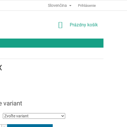
Slovenčina
Prihlásenie
NÁKUPNÝ
Prázdny košík
KOŠÍK
X
ová
e variant