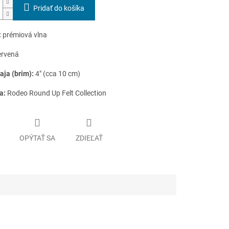
Pridať do košíka
:
prémiová vlna
ervená
aja (brim):
4"
(cca 10 cm)
a:
Rodeo Round Up Felt Collection
OPÝTAŤ SA
ZDIEĽAŤ