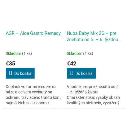
AGR – Aloe Gastro Remedy
Nuba Baby Mix 2G – pre
žriebätá od 5. – 6. týždňa
života 15
Skladom
(1 ks)
Skladom
(1 ks)
€35
€42
Do košíka
Do košíka
Doplnok vo forme emulzie na
Vhodné pre: pre žriebätá od 5.
báze aloe vera vyvinutý na
– 6. týždňa života
ochranu tráviaceho traktu koní,
Charakteristika: vysoký obsah
najmä tých so sklonom k
kvalitných bielkovín, vyvážený
žalúdočným vredom, vredom
obsah makro a mikroživín
pyoru a dvanástnika.
dopĺňajúcich materské
Ochranné a...
mlieko,...