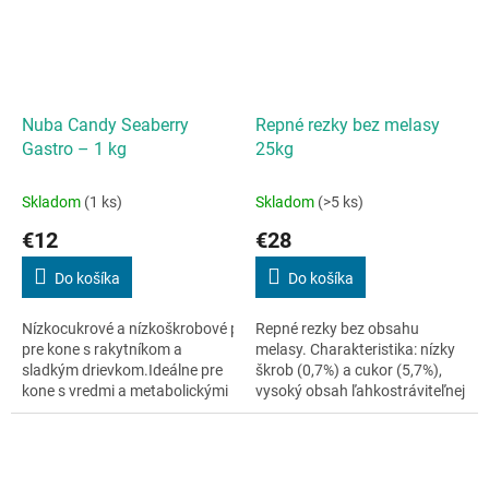
Nuba Candy Seaberry
Repné rezky bez melasy
Gastro – 1 kg
25kg
Skladom
(1 ks)
Skladom
(>5 ks)
€12
€28
Do košíka
Do košíka
Nízkocukrové a nízkoškrobové pochúťky
Repné rezky bez obsahu
pre kone s rakytníkom a
melasy. Charakteristika: nízky
sladkým drievkom.Ideálne pre
škrob (0,7%) a cukor (5,7%),
kone s vredmi a metabolickými
vysoký obsah ľahkostráviteľnej
poruchami.100 % prírodné...
vlákniny a vápnika Pre kone a
poníky: na podporu...