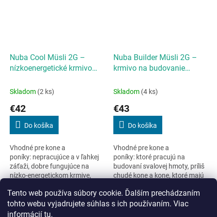
Nuba Cool Müsli 2G –
Nuba Builder Müsli 2G –
nízkoenergetické krmivo
krmivo na budovanie
20kg
svalovej hmoty 20kg
Skladom
(2 ks)
Skladom
(4 ks)
€42
€43
Do košíka
Do košíka
Vhodné pre kone a
Vhodné pre kone a
poníky: nepracujúce a v ľahkej
poníky: ktoré pracujú na
záťaži, dobre fungujúce na
budovaní svalovej hmoty, príliš
nízko-energetickom krmive,
chudé kone a kone, ktoré majú
športové kone vyradené z
problém s udržaním
Tento web používa súbory cookie. Ďalším prechádzaním
intenzívneho tréningu, kone v...
hmotnosti...
10
položiek celkom
O
tohto webu vyjadrujete súhlas s ich používaním. Viac
v
informácií
tu
.