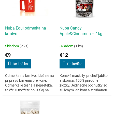
i
p
s
r
p
o
r
d
o
u
d
k
Nuba Equi odmerka na
Nuba Candy
u
t
krmivo
Apple&Cinnamon – 1kg
k
o
t
v
Skladom
(2 ks)
Skladom
(1 ks)
o
€9
€12
v
Do košíka
Do košíka
Odmerka na krmivo. Ideálne na
Konské maškrty, príchuť jablko
prípravu kŕmenia pre kone.
a škorica. 100% prírodné
Odmerka je tesná a nepreteká,
zložky. Jedinečné pochúťky so
takže ju môžete použiť aj na
sušeným jablkom a strúhanou
tekuté krmivo.Veľmi odolný
škoricovou kôrou. Vďaka
materiál. Pohodlná...
správnemu pomeru...