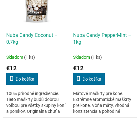
Nuba Candy Coconut –
Nuba Candy PepperMint –
0,7kg
1kg
Skladom
(1 ks)
Skladom
(1 ks)
€12
€12
Do košíka
Do košíka
100% prírodné ingrediencie.
Mätové maškrty pre kone.
Tieto maškrty budú dobrou
Extrémne aromatické maškrty
voľbou pre všetky skupiny koní
pre kone. Vôňa mäty, vhodná
a poníkov. Originálna chuť a
konzistencia a pohodlné
textúra sú skvelým spestrením.
balenie splní očakávania koňa i
Vhodné aj pre kone trpiacie...
jeho majiteľa.Naše...